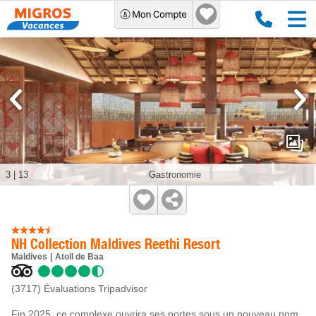
3
|
13
Gastronomie
NH Collection Maldives Reethi Resort
Maldives
Atoll de Baa
(3717)
Évaluations Tripadvisor
Fin 2025, ce complexe ouvrira ses portes sous un nouveau nom