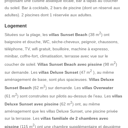
proposant une cuisine asiatique locale, bar à tapas au coucher
du soleil. Bar à cocktails, 2 bars de piscine (dont un réservé aux
adultes). 2 piscines dont 1 réservée aux adultes.
Logement
2
Situées sur la plage, les
villas Sunset Beach
(38 m
) ont
baignoire et douche, WC, sèche-cheveux, peignoir, chaussons,
téléphone, TV, wifi gratuit, bouilloire, machine à expresso,
minibar, coffre-fort, climatisation, terrasse avec vue sur le
2
coucher de soleil.
Villas Sunset Beach avec piscine
(98 m
)
2
sur demande. Les
villas Deluxe Sunset
(47 m
), au même
aménagement de base, sont plus spacieuses.
Villas Deluxe
2
Sunset Beach
(62 m
) sur demande. Les
villas Overwater
2
(61 m
) sont construites sur pilotis au-dessus de l’eau. Les
villas
2
Deluxe Sunset avec piscine
(62 m
) ont, au même
aménagement que les villas Deluxe Sunset, une piscine privée
sur la terrasse. Les
villas familiale de 2 chambres avec
2
piscine
(115 m
) ont une chambre supplémentaire et deuxième