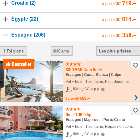
719.–
Croatie (2)
à p. de CHF
614.–
Égypte (22)
à p. de CHF
358.–
Espagne (206)
à p. de CHF
Régions
Carte
Les plus prisées
Bestseller
SOLYMAR Gran Hotel
Espagne | Costa Blanca | Calpe
Vol + hôtel
,
1 semaine
, Petit-déjeuner
534 kg CO
e p.p.
2
582.–
à p. de
CHF
Hotel THB Felip
Espagne | Majorque | Porto Cristo
Vol + hôtel
,
1 semaine
, Repas non compris
588 kg CO
e p.p.
2