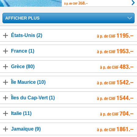
358.–
à p. de
CHF
AFFICHER PLUS
1195.–
États-Unis (2)
à p. de CHF
1953.–
France (1)
à p. de CHF
483.–
Grèce (80)
à p. de CHF
1542.–
Île Maurice (10)
à p. de CHF
1544.–
Îles du Cap-Vert (1)
à p. de CHF
704.–
Italie (11)
à p. de CHF
1861.–
Jamaïque (9)
à p. de CHF