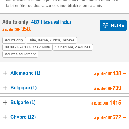
de bien-être ou des vacances inoubliables entre amis.
Adults only:
487
Hôtels vol inclus
FILTRE
358
.-
à p. de
CHF
Adults only
Bâle, Berne, Zurich, Genève
08.08.26 – 01.08.27 / 7 nuits
1 Chambre, 2 Adultes
Adultes seulement
438.–
Allemagne (1)
à p. de CHF
739.–
Belgique (1)
à p. de CHF
1415.–
Bulgarie (1)
à p. de CHF
572.–
Chypre (12)
à p. de CHF