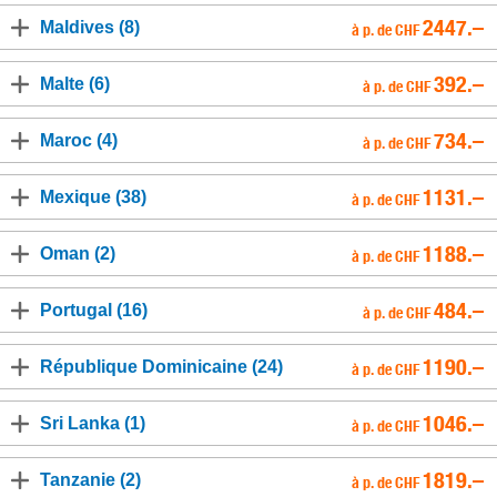
2447.–
Maldives (8)
à p. de CHF
392.–
Malte (6)
à p. de CHF
734.–
Maroc (4)
à p. de CHF
1131.–
Mexique (38)
à p. de CHF
1188.–
Oman (2)
à p. de CHF
484.–
Portugal (16)
à p. de CHF
1190.–
République Dominicaine (24)
à p. de CHF
1046.–
Sri Lanka (1)
à p. de CHF
1819.–
Tanzanie (2)
à p. de CHF