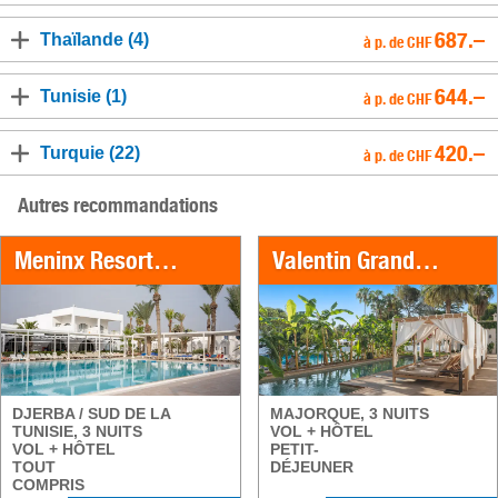
687.–
Thaïlande (4)
à p. de CHF
644.–
Tunisie (1)
à p. de CHF
420.–
Turquie (22)
à p. de CHF
Autres recommandations
Meninx Resort & SPA
Valentin Grand Park Suite Hotel
DJERBA / SUD DE LA
MAJORQUE, 3 NUITS
TUNISIE, 3 NUITS
VOL + HÔTEL
VOL + HÔTEL
PETIT-
TOUT
DÉJEUNER
COMPRIS