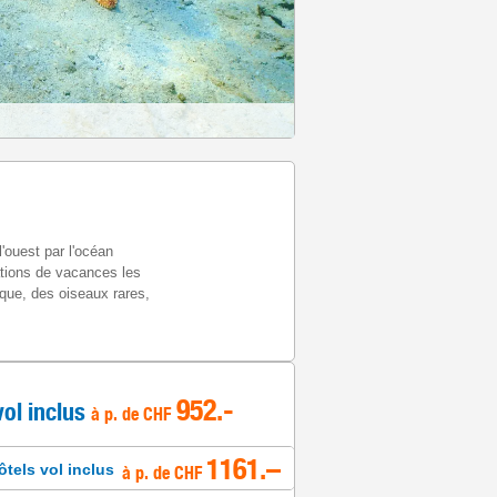
'ouest par l'océan
tions de vacances les
que, des oiseaux rares,
952
.-
vol inclus
à p. de
CHF
1161.–
ôtels vol inclus
à p. de CHF