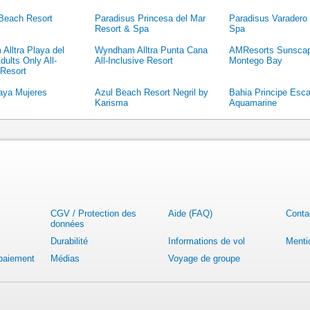
Beach Resort
Paradisus Princesa del Mar
Paradisus Varadero
Resort & Spa
Spa
Alltra Playa del
Wyndham Alltra Punta Cana
AMResorts Sunsca
ults Only All-
All-Inclusive Resort
Montego Bay
 Resort
laya Mujeres
Azul Beach Resort Negril by
Bahia Principe Esc
Karisma
Aquamarine
CGV / Protection des
Aide (FAQ)
Conta
données
Durabilité
Informations de vol
Menti
 paiement
Médias
Voyage de groupe