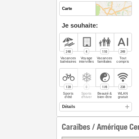
Carte
Je souhaite:
248
4
110
249
Vacances
Voyage
Vacances
Tout
balnéaires
intervilles
familiales
compris
139
0
178
238
Sports
Sports
Beauté &
WLAN
d'été
d'hiver
bien-être
gratuit
Caraïbes / Amérique Cen