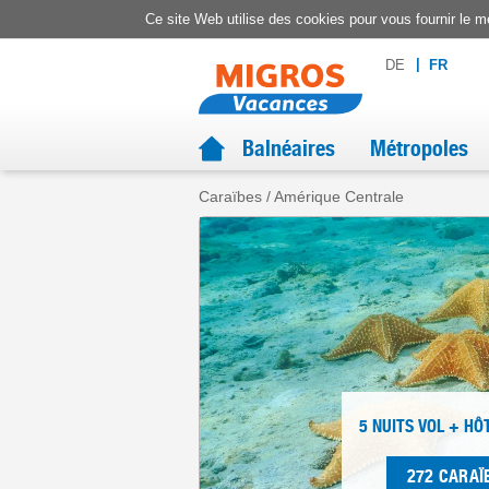
Ce site Web utilise des cookies pour vous fournir le me
DE
FR
Balnéaires
Métropoles
Caraïbes / Amérique Centrale
5 NUITS
VOL + HÔ
272
CARAÏ