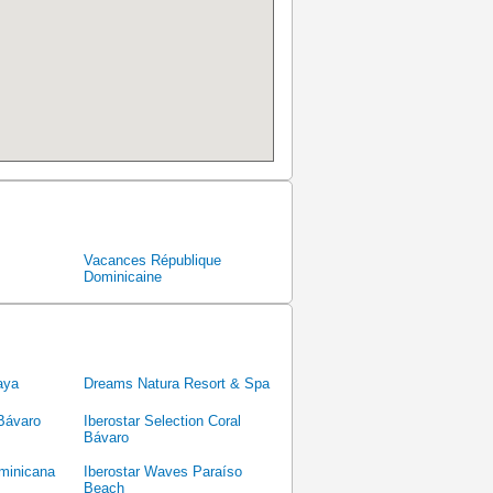
Vacances République
Dominicaine
aya
Dreams Natura Resort & Spa
 Bávaro
Iberostar Selection Coral
Bávaro
minicana
Iberostar Waves Paraíso
Beach