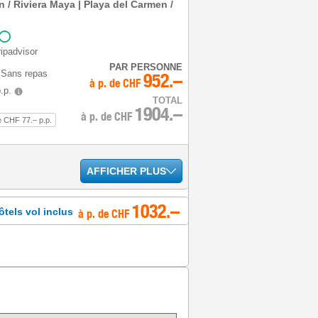
 / Riviera Maya | Playa del Carmen /
ipadvisor
PAR PERSONNE
 Sans repas
952.–
à p. de
CHF
.p.
TOTAL
1904.–
à p. de
CHF
e CHF 77.– p.p.
AFFICHER PLUS
1032.–
ôtels vol inclus
à p. de CHF