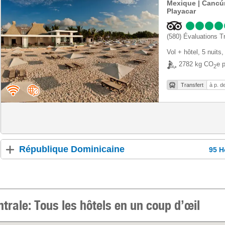
Mexique | Cancún
Playacar
(580)
Évaluations Tr
Vol + hôtel
,
5 nuits
,
2782 kg CO
e p
2
Transfert
à p. d
République Dominicaine
95 H
trale: Tous les hôtels en un coup d’œil