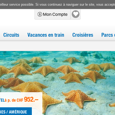
illeur service possible. Si vous continuez à naviguer sur le site, vous accepte
Circuits
Vacances en train
Croisières
Parcs 
952.–
TEL
à p. de
CHF
BES / AMÉRIQUE