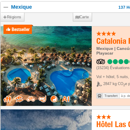
Mexique
137 H
Régions
Carte
Bestseller
Catalonia 
Mexique | Cancún
Playacar
(15234)
Évaluations
Vol + hôtel
,
5 nuits
,
2847 kg CO
e p
2
Transfert
à p. d
Hôtel Las 