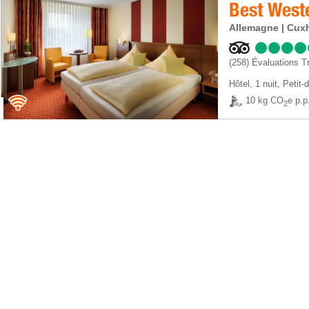
Allemagne | Cux
(258)
Évaluations Tr
Hôtel
,
1 nuit
, Petit-
10 kg CO
e p.p
2