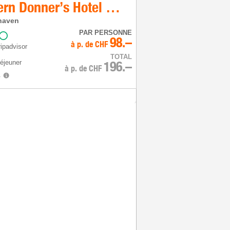
Best Western Donner’s Hotel & Spa
haven
PAR PERSONNE
98.–
à p. de
CHF
ipadvisor
TOTAL
déjeuner
196.–
à p. de
CHF
.