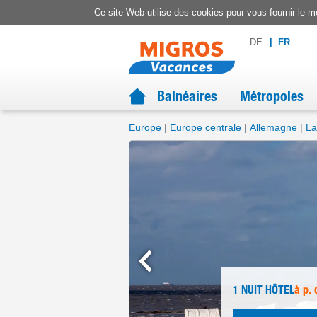
Cuxhaven (Allemagne) - Vacances Migros
Ce site Web utilise des cookies pour vous fournir le me
DE
FR
Balnéaires
Métropoles
Europe
Europe centrale
Allemagne
La
1 NUIT
HÔTEL
à p. 