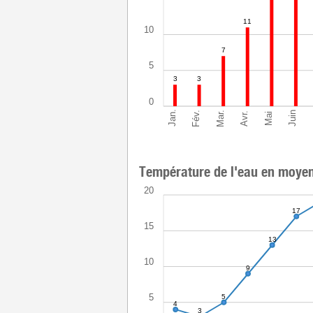
11
10
7
5
3
3
0
Mar.
Jan.
Fév.
Juin
Avr.
Mai
Température de l'eau en moye
20
17
15
13
10
9
5
5
4
3