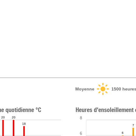
Moyenne
1500
heures
e quotidienne °C
Heures d'ensoleillement
8
20
20
18
7
6
6