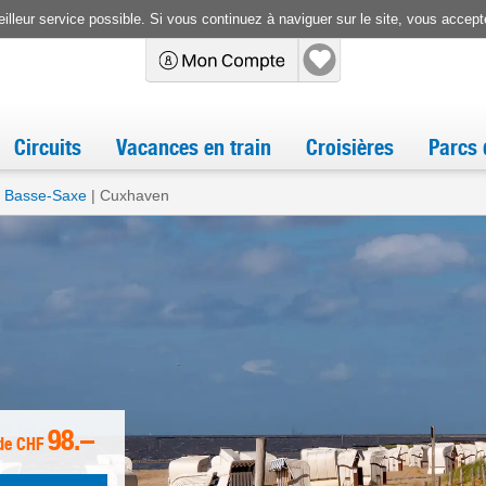
illeur service possible. Si vous continuez à naviguer sur le site, vous accepte
Circuits
Vacances en train
Croisières
Parcs 
 Basse-Saxe
Cuxhaven
98.–
de
CHF