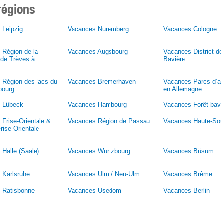
régions
 Leipzig
Vacances Nuremberg
Vacances Cologne
 Région de la
Vacances Augsbourg
Vacances District d
 de Trèves à
Bavière
 Région des lacs du
Vacances Bremerhaven
Vacances Parcs d’at
bourg
en Allemagne
 Lübeck
Vacances Hambourg
Vacances Forêt bav
Frise-Orientale &
Vacances Région de Passau
Vacances Haute-So
Frise-Orientale
Halle (Saale)
Vacances Wurtzbourg
Vacances Büsum
 Karlsruhe
Vacances Ulm / Neu-Ulm
Vacances Brême
 Ratisbonne
Vacances Usedom
Vacances Berlin