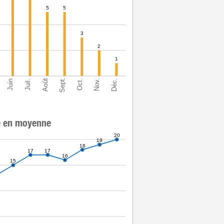
5
5
3
2
1
Sept.
Déc.
Août
Nov.
Oct.
Juin
Juil.
e en moyenne
20
19
18
17
17
16
15