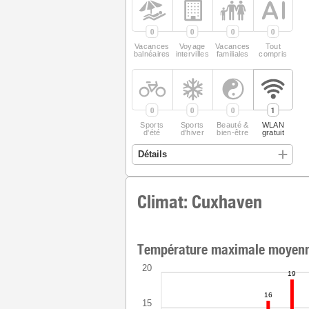
0
0
0
0
Vacances
Voyage
Vacances
Tout
balnéaires
intervilles
familiales
compris
0
0
0
1
Sports
Sports
Beauté &
WLAN
d'été
d'hiver
bien-être
gratuit
Climat: Cuxhaven
Température maximale moyenn
20
19
16
15