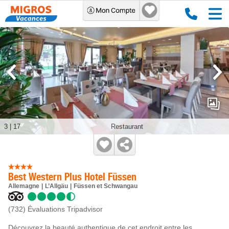
3
|
17
Restaurant
Best Western Plus Hotel Füssen
Allemagne
L’Allgäu
Füssen et Schwangau
(732)
Évaluations Tripadvisor
Découvrez la beauté authentique de cet endroit entre les