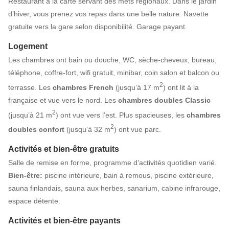
Restaurant à la carte servant des mets régionaux. Dans le jardin
d’hiver, vous prenez vos repas dans une belle nature. Navette
gratuite vers la gare selon disponibilité. Garage payant.
Logement
Les chambres ont bain ou douche, WC, sèche-cheveux, bureau,
téléphone, coffre-fort, wifi gratuit, minibar, coin salon et balcon ou
2
terrasse. Les
chambres French
(jusqu’à 17 m
) ont lit à la
française et vue vers le nord. Les
chambres doubles Classic
2
(jusqu’à 21 m
) ont vue vers l’est. Plus spacieuses, les
chambres
2
doubles confort
(jusqu’à 32 m
) ont vue parc.
Activités et bien-être gratuits
Salle de remise en forme, programme d’activités quotidien varié.
Bien-être:
piscine intérieure, bain à remous, piscine extérieure,
sauna finlandais, sauna aux herbes, sanarium, cabine infrarouge,
espace détente.
Activités et bien-être payants