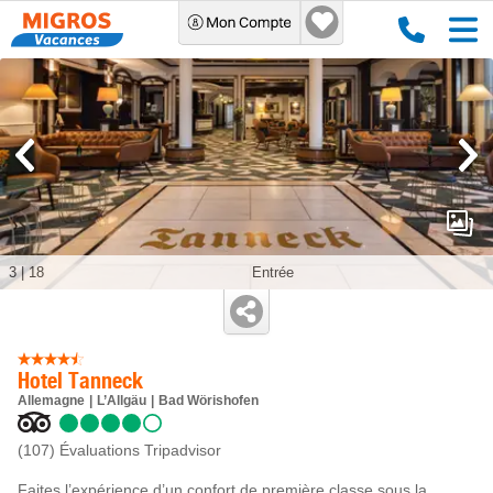
3
|
18
Entrée
Hotel Tanneck
Allemagne
L’Allgäu
Bad Wörishofen
(107)
Évaluations Tripadvisor
Faites l’expérience d’un confort de première classe sous la