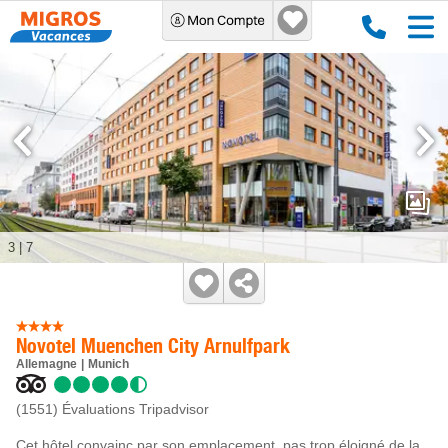
3
|
7
Novotel Muenchen City Arnulfpark
Allemagne
Munich
(1551)
Évaluations Tripadvisor
Cet hôtel convainc par son emplacement, pas trop éloigné de la