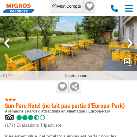
3
|
17
Gastronomie
Sun Parc Hotel (ne fait pas partie d’Europa-Park)
Allemagne
Parcs d’attractions en Allemagne
Europa-Park
(177)
Évaluations Tripadvisor
Idéalement situé, cet hôtel trois étoiles est parfait pour les