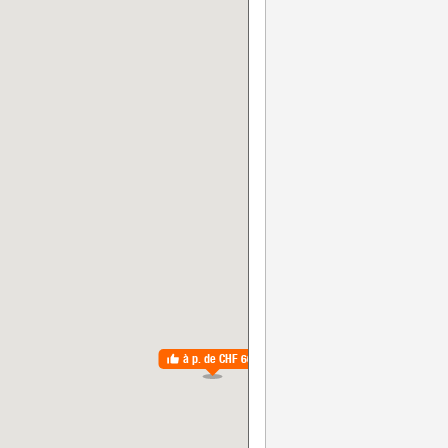
à p. de
CHF 66.–