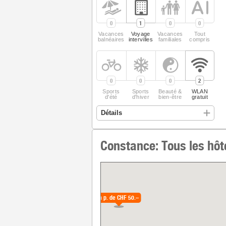
0
1
0
0
Vacances
Voyage
Vacances
Tout
balnéaires
intervilles
familiales
compris
0
0
0
2
Sports
Sports
Beauté &
WLAN
d'été
d'hiver
bien-être
gratuit
Constance: Tous les hôt
à p. de
CHF 50.–