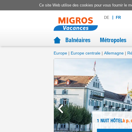
Ce site Web utilise des cookies pour vous fournir le me
DE
FR
Balnéaires
Métropoles
Europe
Europe centrale
Allemagne
Ré
1 NUIT
HÔTEL
à p. 