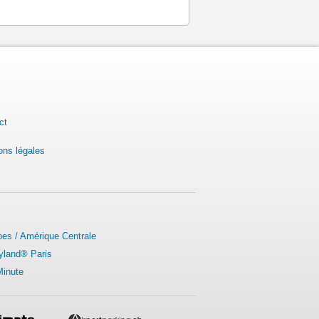
ct
ons légales
bes / Amérique Centrale
yland® Paris
Minute