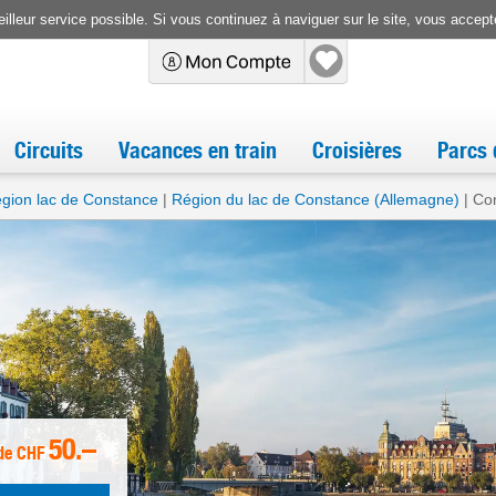
illeur service possible. Si vous continuez à naviguer sur le site, vous accepte
Circuits
Vacances en train
Croisières
Parcs 
gion lac de Constance
Région du lac de Constance (Allemagne)
Co
50.–
de
CHF