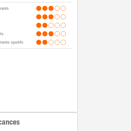
rants
ts
ents sportifs
acances