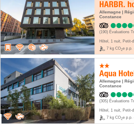
HARBR. ho
Allemagne | Régi
Constance
(190)
Évaluations Tr
Hôtel
,
1 nuit
, Petit-
7 kg CO
e p.p.
2
Aqua Hote
Allemagne | Régi
Constance
(305)
Évaluations Tr
Hôtel
,
1 nuit
, Petit-
7 kg CO
e p.p.
2