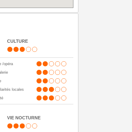
CULTURE
e /opéra
alerie
e
larités locales
té
VIE NOCTURNE