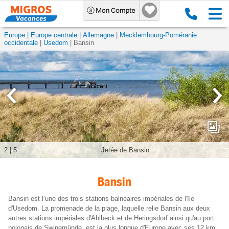
Europe
Europe centrale
Allemagne
Mecklembourg-Poméranie
occidentale
Usedom
Bansin
2
|
5
Jetée de Bansin
Bansin
Bansin est l’une des trois stations balnéaires impériales de l'île
d'Usedom. La promenade de la plage, laquelle relie Bansin aux deux
autres stations impériales d'Ahlbeck et de Heringsdorf ainsi qu'au port
polonais de Swinemünde, est la plus longue d'Europe avec ses 12 km.