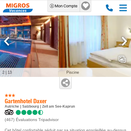
2
|
13
Piscine
Gartenhotel Daxer
Autriche
Salzbourg
Zell am See-Kaprun
(467)
Évaluations Tripadvisor
Cet hôtel confortable séduit par sa situation ensoleillée au-dessus