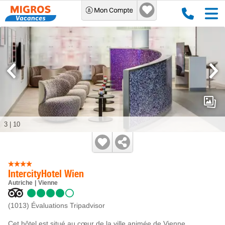
3
|
10
IntercityHotel Wien
Autriche
Vienne
(1013)
Évaluations Tripadvisor
Cet hôtel est situé au cœur de la ville animée de Vienne.