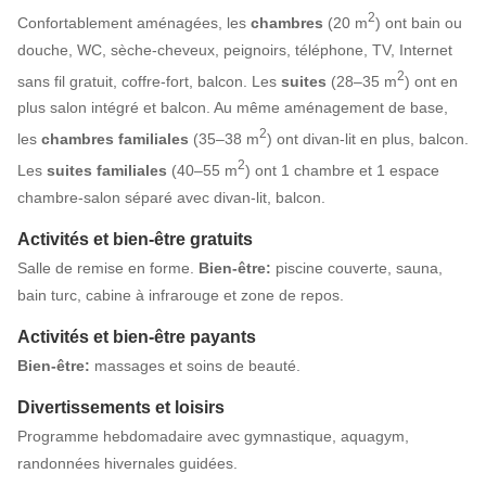
2
Confortablement aménagées, les
chambres
(20 m
) ont bain ou
douche, WC, sèche-cheveux, peignoirs, téléphone, TV, Internet
2
sans fil gratuit, coffre-fort, balcon. Les
suites
(28–35 m
) ont en
plus salon intégré et balcon. Au même aménagement de base,
2
les
chambres familiales
(35–38 m
) ont divan-lit en plus, balcon.
2
Les
suites familiales
(40–55 m
) ont 1 chambre et 1 espace
chambre-salon séparé avec divan-lit, balcon.
Activités et bien-être gratuits
Salle de remise en forme.
Bien-être:
piscine couverte, sauna,
bain turc, cabine à infrarouge et zone de repos.
Activités et bien-être payants
Bien-être:
massages et soins de beauté.
Divertissements et loisirs
Programme hebdomadaire avec gymnastique, aquagym,
randonnées hivernales guidées.