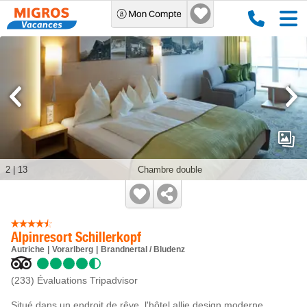
2
|
13
Chambre double
Alpinresort Schillerkopf
Autriche
Vorarlberg
Brandnertal / Bludenz
(233)
Évaluations Tripadvisor
Situé dans un endroit de rêve, l'hôtel allie design moderne,