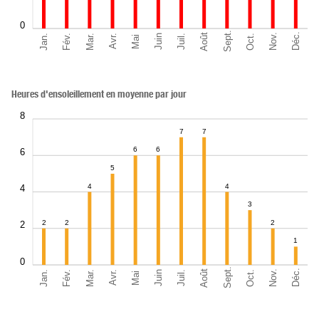
0
Sept.
Déc.
Août
Nov.
Jan.
Oct.
Mar.
Fév.
Juil.
Juin
Avr.
Mai
Heures d'ensoleillement en moyenne par jour
8
7
7
6
6
6
5
4
4
4
3
2
2
2
2
1
0
Sept.
Déc.
Août
Nov.
Jan.
Oct.
Mar.
Fév.
Juil.
Juin
Avr.
Mai