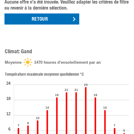
Aucune offre n'a été trouvée. Veuillez adapter les critères de filtre
ou revenir à la dernière sélection.
RETOUR
Climat: Gand
Moyenne
1470
heures d'ensoleillement par an
Température maximale moyenne quotidienne °C
24
23
21
21
19
19
18
14
14
12
10
8
7
7
6
5