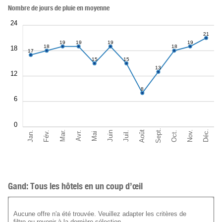
Nombre de jours de pluie en moyenne
24
21
19
19
19
19
18
18
18
17
15
15
13
12
8
6
0
Sept.
Déc.
Août
Nov.
Jan.
Oct.
Mar.
Fév.
Juil.
Juin
Avr.
Mai
Gand: Tous les hôtels en un coup d’œil
Aucune offre n'a été trouvée. Veuillez adapter les critères de
filtre ou revenir à la dernière sélection.