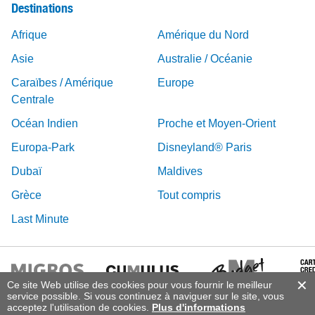
Destinations
Afrique
Amérique du Nord
Asie
Australie / Océanie
Caraïbes / Amérique
Europe
Centrale
Océan Indien
Proche et Moyen-Orient
Europa-Park
Disneyland® Paris
Dubaï
Maldives
Grèce
Tout compris
Last Minute
Ce site Web utilise des cookies pour vous fournir le meilleur
service possible. Si vous continuez à naviguer sur le site, vous
acceptez l'utilisation de cookies.
Plus d'informations
© 2026 Vacances Migros, DERTOUR Suisse SA