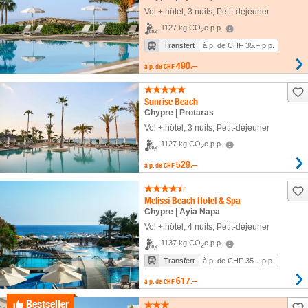
Vol + hôtel
,
3 nuits
, Petit-déjeuner
1127 kg CO
e p.p.
2
Transfert
à p. de CHF 35.– p.p.
490.–
à p. de
CHF
Sunrise Beach
Chypre | Protaras
Vol + hôtel
,
3 nuits
, Petit-déjeuner
1127 kg CO
e p.p.
2
529.–
à p. de
CHF
Melissi Beach Hotel & Spa
Chypre | Ayia Napa
Vol + hôtel
,
4 nuits
, Petit-déjeuner
1137 kg CO
e p.p.
2
Transfert
à p. de CHF 35.– p.p.
617.–
à p. de
CHF
Bestseller