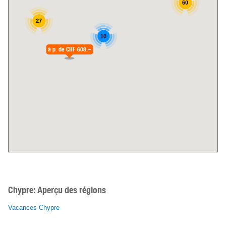
60
27
10
à p. de
CHF 608.–
Chypre:
Aperçu des régions
Vacances Chypre