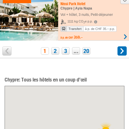
Nissi Park Hotel
Chypre | Ayia Napa
Vol + hôtel
,
3 nuits
, Petit-déjeuner
1111 kg CO
e p.p.
2
Transfert
à p. de CHF 35.– p.p.
359.–
à p. de
CHF
1
2
3
...
20
Chypre: Tous les hôtels en un coup d’œil