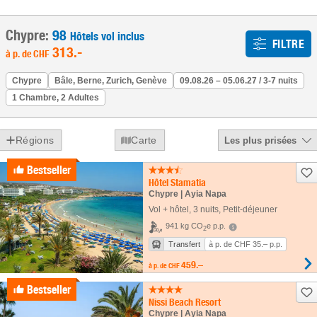
Chypre:
98
Hôtels vol inclus
FILTRE
313
.-
à p. de
CHF
Chypre
Bâle, Berne, Zurich, Genève
09.08.26 – 05.06.27 / 3-7 nuits
1 Chambre, 2 Adultes
Régions
Carte
Les plus prisées
Bestseller
Hôtel Stamatia
Chypre | Ayia Napa
Vol + hôtel
,
3 nuits
, Petit-déjeuner
941 kg CO
e p.p.
2
Transfert
à p. de CHF 35.– p.p.
459.–
à p. de
CHF
Bestseller
Nissi Beach Resort
Chypre | Ayia Napa