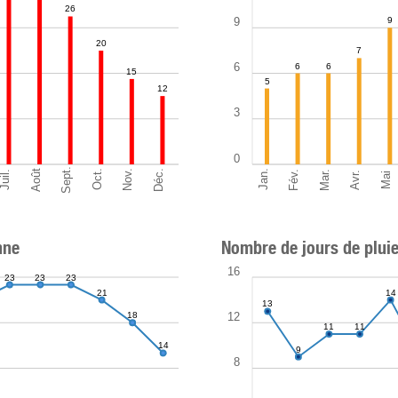
26
9
9
20
7
6
6
6
15
5
12
3
0
Sept.
Déc.
Août
Nov.
Mar.
Oct.
Jan.
Fév.
Juil.
Avr.
Mai
nne
Nombre de jours de plui
16
23
23
23
21
14
13
12
18
11
11
14
9
8