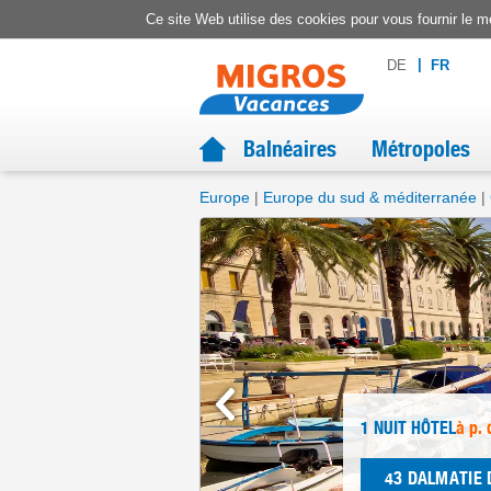
Ce site Web utilise des cookies pour vous fournir le me
DE
FR
Balnéaires
Métropoles
Europe
Europe du sud & méditerranée
1 NUIT
HÔTEL
à p. 
43
DALMATIE 