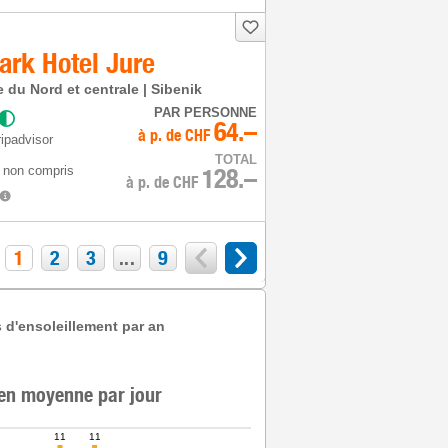
ark Hotel Jure
e du Nord et centrale | Sibenik
PAR PERSONNE
64.–
à p. de
CHF
ipadvisor
TOTAL
 non compris
128.–
à p. de
CHF
1
2
3
...
9
 d'ensoleillement par an
 en moyenne par jour
11
11