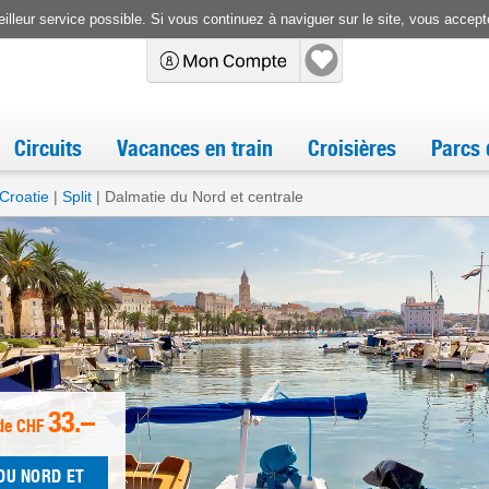
illeur service possible. Si vous continuez à naviguer sur le site, vous accepte
Circuits
Vacances en train
Croisières
Parcs 
Croatie
Split
Dalmatie du Nord et centrale
33.–
de
CHF
DU NORD ET