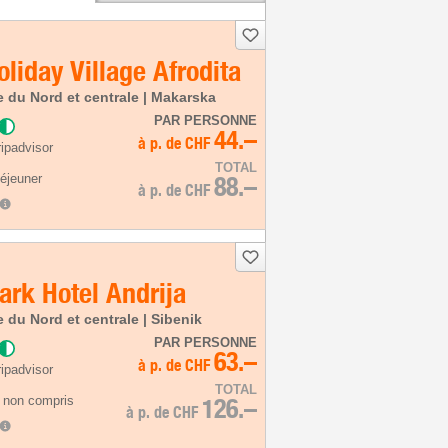
liday Village Afrodita
e du Nord et centrale | Makarska
PAR PERSONNE
44.–
à p. de
CHF
ipadvisor
TOTAL
déjeuner
88.–
à p. de
CHF
ark Hotel Andrija
e du Nord et centrale | Sibenik
PAR PERSONNE
63.–
à p. de
CHF
ipadvisor
TOTAL
 non compris
126.–
à p. de
CHF