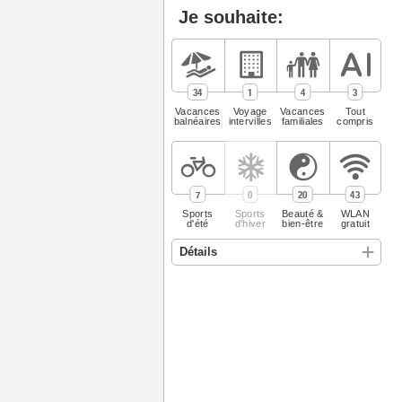
Je souhaite:
34
1
4
3
Vacances
Voyage
Vacances
Tout
balnéaires
intervilles
familiales
compris
7
0
20
43
Sports
Sports
Beauté &
WLAN
d'été
d'hiver
bien-être
gratuit