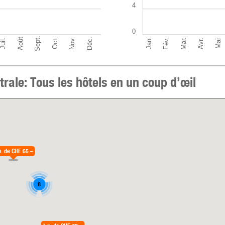
4
0
Sept.
Déc.
Août
Nov.
Mar.
Oct.
Jan.
Fév.
Juil.
Avr.
Mai
rale: Tous les hôtels en un coup d’œil
p. de
CHF 65.–
8