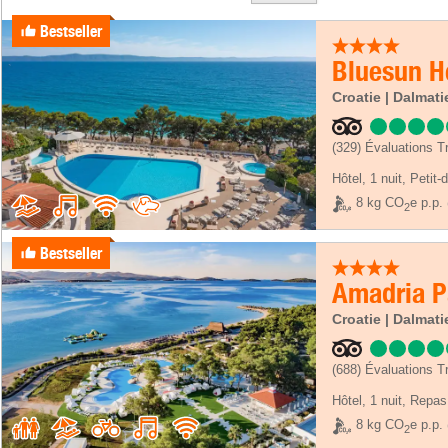
Bestseller
Bluesun Ho
Croatie | Dalmati
(329)
Évaluations Tr
Hôtel
,
1 nuit
, Petit-
8 kg CO
e p.p.
2
Bestseller
Amadria P
Croatie | Dalmati
(688)
Évaluations Tr
Hôtel
,
1 nuit
, Repas
8 kg CO
e p.p.
2