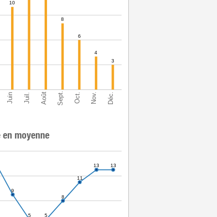
10
8
6
4
3
Sept.
Déc.
Août
Nov.
Oct.
Juin
Juil.
e en moyenne
13
13
11
9
8
5
5