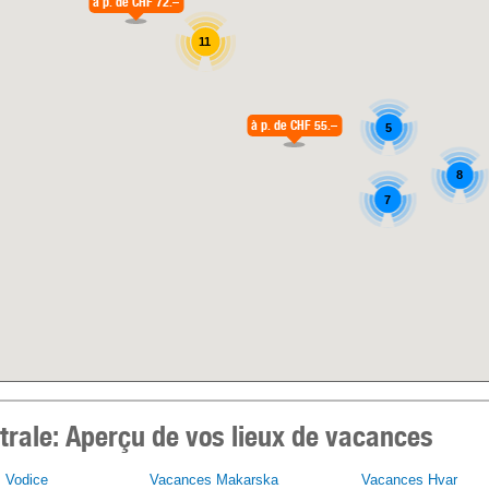
à p. de
CHF 72.–
11
à p. de
CHF 55.–
5
8
7
trale:
Aperçu de vos lieux de vacances
 Vodice
Vacances Makarska
Vacances Hvar