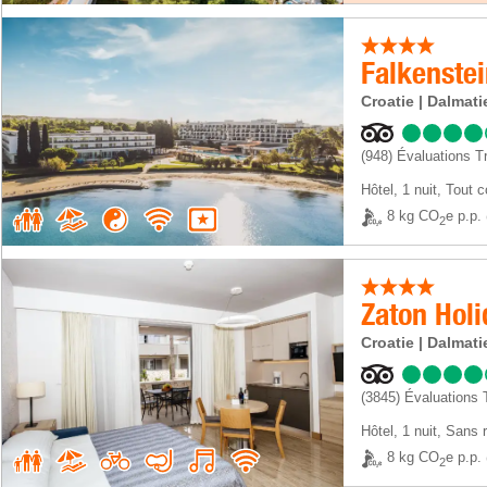
Croatie | Dalmati
(948)
Évaluations Tr
Hôtel
,
1 nuit
, Tout 
8 kg CO
e p.p.
2
Croatie | Dalmati
(3845)
Évaluations 
Hôtel
,
1 nuit
, Sans 
8 kg CO
e p.p.
2