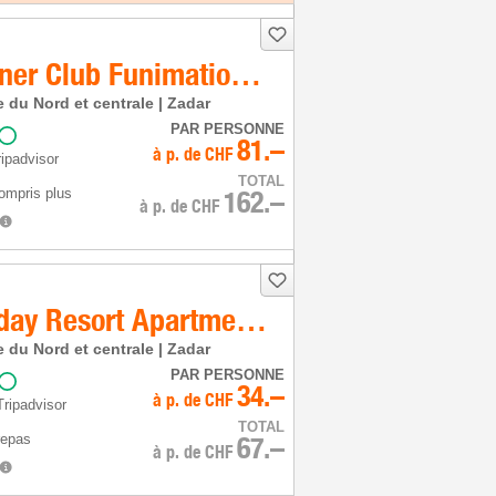
Falkensteiner Club Funimation Borik
e du Nord et centrale | Zadar
PAR PERSONNE
81.–
à p. de
CHF
ipadvisor
TOTAL
compris plus
162.–
à p. de
CHF
Zaton Holiday Resort Apartments
e du Nord et centrale | Zadar
PAR PERSONNE
34.–
à p. de
CHF
Tripadvisor
TOTAL
repas
67.–
à p. de
CHF