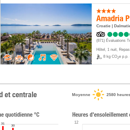
Amadria P
Croatie | Dalmati
(871)
Évaluations Tr
Hôtel
,
1 nuit
, Repas
8 kg CO
e p.p.
2
d et centrale
Moyenne
2580
heures
e quotidienne °C
Heures d'ensoleillement
12
31
30