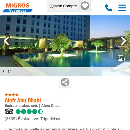
3
|
12
Aloft Abu Dhabi
Émirats arabes unis
Abou Dhabi
(3609)
Évaluations Tripadvisor
Une toute nouvelle expérience hôtelière, «a Vision of W Hotels»,