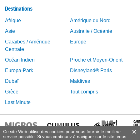
Destinations
Afrique
Amérique du Nord
Asie
Australie / Océanie
Caraïbes / Amérique
Europe
Centrale
Océan Indien
Proche et Moyen-Orient
Europa-Park
Disneyland® Paris
Dubaï
Maldives
Grèce
Tout compris
Last Minute
Ce site Web utilise des cookies pour vous fournir le meilleur
service possible. Si vous continuez à naviguer sur le site, vous