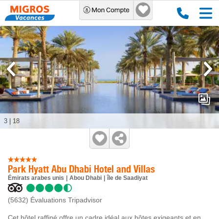
3
|
18
Park Hyatt Abu Dhabi Hotel and Villas
Émirats arabes unis
Abou Dhabi
île de Saadiyat
(5632)
Évaluations Tripadvisor
Cet hôtel raffiné offre un cadre idéal aux hôtes exigeants et en