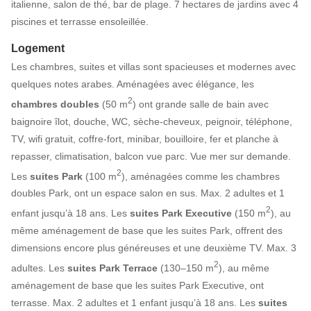
italienne, salon de thé, bar de plage. 7 hectares de jardins avec 4
piscines et terrasse ensoleillée.
Logement
Les chambres, suites et villas sont spacieuses et modernes avec
quelques notes arabes. Aménagées avec élégance, les
2
chambres doubles
(50 m
) ont grande salle de bain avec
baignoire îlot, douche, WC, sèche-cheveux, peignoir, téléphone,
TV, wifi gratuit, coffre-fort, minibar, bouilloire, fer et planche à
repasser, climatisation, balcon vue parc. Vue mer sur demande.
2
Les
suites Park
(100 m
), aménagées comme les chambres
doubles Park, ont un espace salon en sus. Max. 2 adultes et 1
2
enfant jusqu’à 18 ans. Les
suites Park Executive
(150 m
), au
même aménagement de base que les suites Park, offrent des
dimensions encore plus généreuses et une deuxième TV. Max. 3
2
adultes. Les
suites Park Terrace
(130–150 m
), au même
aménagement de base que les suites Park Executive, ont
terrasse. Max. 2 adultes et 1 enfant jusqu’à 18 ans. Les
suites