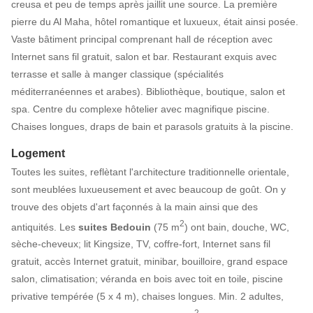
creusa et peu de temps après jaillit une source. La première
pierre du Al Maha, hôtel romantique et luxueux, était ainsi posée.
Vaste bâtiment principal comprenant hall de réception avec
Internet sans fil gratuit, salon et bar. Restaurant exquis avec
terrasse et salle à manger classique (spécialités
méditerranéennes et arabes). Bibliothèque, boutique, salon et
spa. Centre du complexe hôtelier avec magnifique piscine.
Chaises longues, draps de bain et parasols gratuits à la piscine.
Logement
Toutes les suites, reflètant l'architecture traditionnelle orientale,
sont meublées luxueusement et avec beaucoup de goût. On y
trouve des objets d'art façonnés à la main ainsi que des
2
antiquités. Les
suites
Bedouin
(75 m
) ont bain, douche, WC,
sèche-cheveux; lit Kingsize, TV, coffre-fort, Internet sans fil
gratuit, accès Internet gratuit, minibar, bouilloire, grand espace
salon, climatisation; véranda en bois avec toit en toile, piscine
privative tempérée (5 x 4 m), chaises longues. Min. 2 adultes,
2