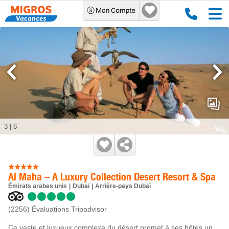
3
|
6
Al Maha – A Luxury Collection Desert Resort & Spa
Émirats arabes unis
Dubaï
Arrière-pays Dubaï
(2256)
Évaluations Tripadvisor
Ce vaste et luxueux complexe du désert promet à ses hôtes un