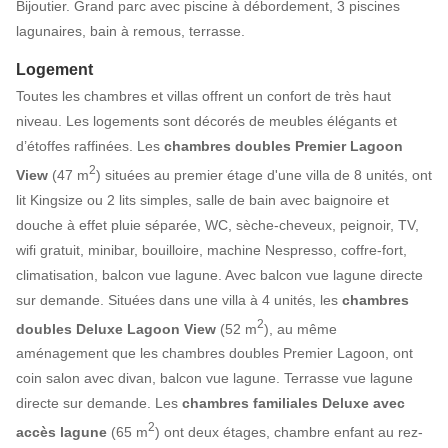
Bijoutier. Grand parc avec piscine à débordement, 3 piscines
lagunaires, bain à remous, terrasse.
Logement
Toutes les chambres et villas offrent un confort de très haut
niveau. Les logements sont décorés de meubles élégants et
d’étoffes raffinées. Les
chambres doubles Premier Lagoon
2
View
(47 m
) situées au premier étage d'une villa de 8 unités, ont
lit Kingsize ou 2 lits simples, salle de bain avec baignoire et
douche à effet pluie séparée, WC, sèche-cheveux, peignoir, TV,
wifi gratuit, minibar, bouilloire, machine Nespresso, coffre-fort,
climatisation, balcon vue lagune. Avec balcon vue lagune directe
sur demande. Situées dans une villa à 4 unités, les
chambres
2
doubles Deluxe Lagoon View
(52 m
), au même
aménagement que les chambres doubles Premier Lagoon, ont
coin salon avec divan, balcon vue lagune. Terrasse vue lagune
directe sur demande. Les
chambres familiales Deluxe avec
2
accès lagune
(65 m
) ont deux étages, chambre enfant au rez-