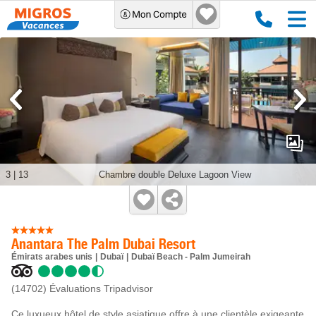
3
|
13
Chambre double Deluxe Lagoon View
Anantara The Palm Dubai Resort
Émirats arabes unis
Dubaï
Dubaï Beach - Palm Jumeirah
(14702)
Évaluations Tripadvisor
Ce luxueux hôtel de style asiatique offre à une clientèle exigeante