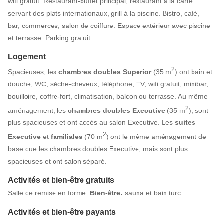
wifi gratuit. Restaurant-buffet principal, restaurant à la carte
servant des plats internationaux, grill à la piscine. Bistro, café,
bar, commerces, salon de coiffure. Espace extérieur avec piscine
et terrasse. Parking gratuit.
Logement
2
Spacieuses, les
chambres doubles Superior
(35 m
) ont bain et
douche, WC, sèche-cheveux, téléphone, TV, wifi gratuit, minibar,
bouilloire, coffre-fort, climatisation, balcon ou terrasse. Au même
2
aménagement, les
chambres doubles Executive
(35 m
), sont
plus spacieuses et ont accès au salon Executive. Les
suites
2
Executive
et
familiales
(70 m
) ont le même aménagement de
base que les chambres doubles Executive, mais sont plus
spacieuses et ont salon séparé.
Activités et bien-être gratuits
Salle de remise en forme.
Bien-être:
sauna et bain turc.
Activités et bien-être payants