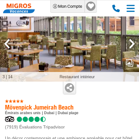
3
|
14
Restaurant intérieur
Mövenpick Jumeirah Beach
Émirats arabes unis
Dubaï
Dubaï plage
(7919)
Évaluations Tripadvisor
Un décor contemporain et une ambiance agréable pour cet hôtel