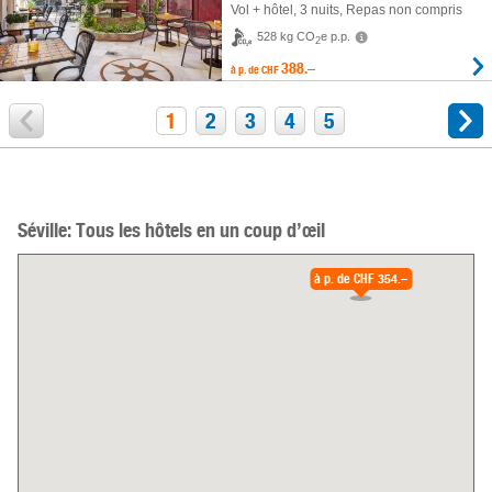
Vol + hôtel
,
3 nuits
, Repas non compris
528 kg CO
e p.p.
2
388.–
à p. de
CHF
1
2
3
4
5
Séville: Tous les hôtels en un coup d’œil
à p. de
CHF 354.–