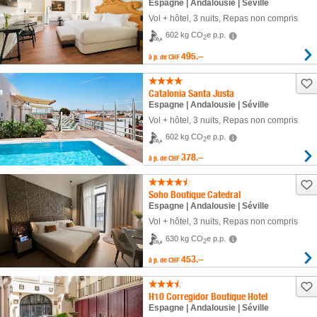
Espagne | Andalousie | Séville
Vol + hôtel
,
3 nuits
, Repas non compris
602 kg CO
e p.p.
2
495.–
à p. de
CHF
Catalonia Santa Justa
Espagne | Andalousie | Séville
Vol + hôtel
,
3 nuits
, Repas non compris
602 kg CO
e p.p.
2
378.–
à p. de
CHF
Soho Boutique Catedral
Espagne | Andalousie | Séville
Vol + hôtel
,
3 nuits
, Repas non compris
630 kg CO
e p.p.
2
453.–
à p. de
CHF
H10 Corregidor Boutique Hotel
Espagne | Andalousie | Séville