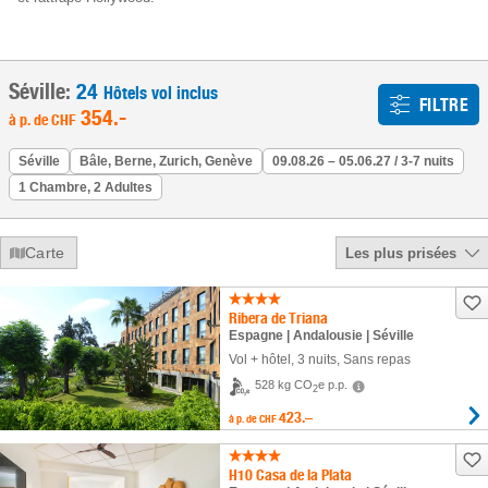
Séville:
24
Hôtels vol inclus
FILTRE
354
.-
à p. de
CHF
Séville
Bâle, Berne, Zurich, Genève
09.08.26 – 05.06.27 / 3-7 nuits
1 Chambre, 2 Adultes
Carte
Les plus prisées
Ribera de Triana
Espagne | Andalousie | Séville
Vol + hôtel
,
3 nuits
, Sans repas
528 kg CO
e p.p.
2
423.–
à p. de
CHF
H10 Casa de la Plata