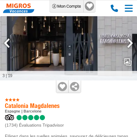
3
|
19
Catalonia Magdalenes
Espagne
Barcelone
(1734)
Évaluations Tripadvisor
Flânez dans les ruelles animées, savourez de délicieuses tapas