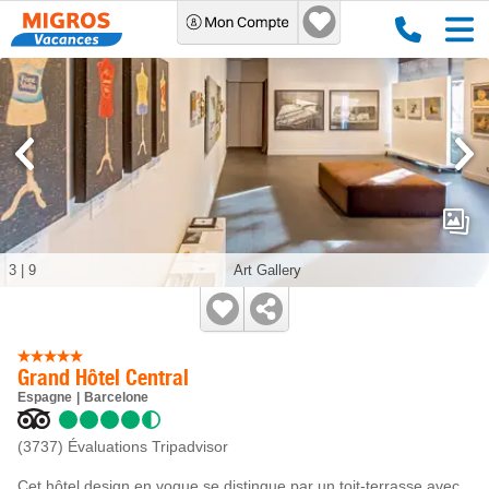
3
|
9
Art Gallery
Grand Hôtel Central
Espagne
Barcelone
(3737)
Évaluations Tripadvisor
Cet hôtel design en vogue se distingue par un toit-terrasse avec