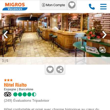
3
|
5
Hôtel Rialto
Espagne
Barcelone
(249)
Évaluations Tripadvisor
Hôtel confortable et prisé avec charme historique au cœur du