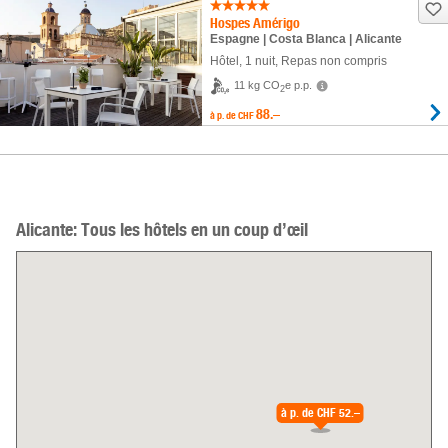
Hospes Amérigo
Espagne | Costa Blanca | Alicante
Hôtel
,
1 nuit
, Repas non compris
11 kg CO
e p.p.
2
88.–
à p. de
CHF
Alicante: Tous les hôtels en un coup d’œil
à p. de
CHF 52.–