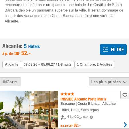
rencontre en soirée pour un «paseo», une balade. Le Castillo de Santa
Bárbara déploie un panorama superbe sur la ville. Il serait dommage de
passer des vacances sur la Costa Blanca sans faire une virée par
Alicante.
Alicante:
5
Hôtels
FILTRE
52
.-
à p. de
CHF
Alicante
09.08.26 – 05.06.27 / 1-8 nuits
1 Chambre, 2 Adultes
Carte
Les plus prisées
INNSiDE Alicante Porta Maris
Espagne | Costa Blanca | Alicante
Hôtel
,
1 nuit
, Sans repas
6 kg CO
e p.p.
2
82.–
à p. de
CHF