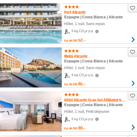
Port Alicante
Espagne | Costa Blanca | Alicante
Hôtel
,
1 nuit
, Sans repas
6 kg CO
e p.p.
2
52.–
à p. de
CHF
Meliá Alicante
Espagne | Costa Blanca | Alicante
Hôtel
,
1 nuit
, Sans repas
6 kg CO
e p.p.
2
85.–
à p. de
CHF
Hôtel Alicante Gran Sol Affiliated by Meliá
Espagne | Costa Blanca | Alicante
Hôtel
,
1 nuit
, Petit-déjeuner
6 kg CO
e p.p.
2
80.–
à p. de
CHF