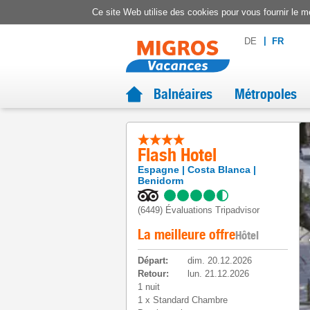
Ce site Web utilise des cookies pour vous fournir le me
DE
FR
Balnéaires
Métropoles
Flash Hotel
Espagne
Costa Blanca
Benidorm
(6449)
Évaluations Tripadvisor
La meilleure offre
Hôtel
Départ
:
dim. 20.12.2026
Retour
:
lun. 21.12.2026
1 nuit
1
x
Standard Chambre