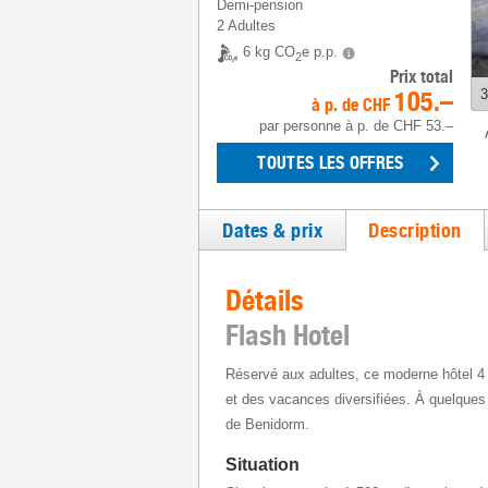
Demi-pension
2 Adultes
6 kg CO
e p.p.
2
Prix total
105.–
3
à p. de
CHF
par personne
à p. de
CHF 53.–
TOUTES LES OFFRES
Dates & prix
Description
Détails
Flash Hotel
Réservé aux adultes, ce moderne hôtel 4 é
et des vacances diversifiées. À quelques 
de Benidorm.
Situation