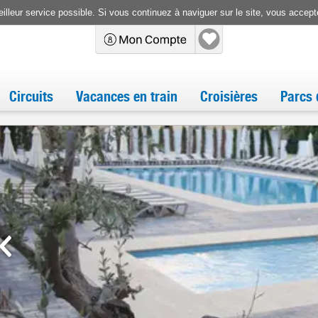
illeur service possible. Si vous continuez à naviguer sur le site, vous accepte
Circuits
Vacances en train
Croisières
Parcs 