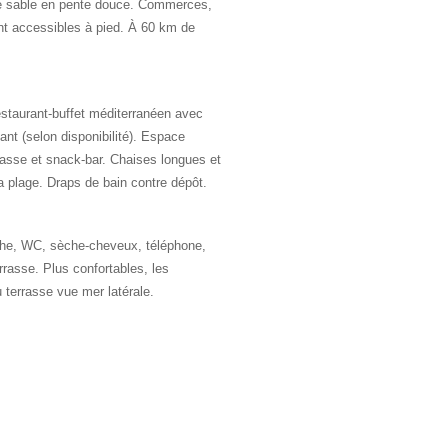
 de sable en pente douce. Commerces,
ent accessibles à pied. À 60 km de
Restaurant-buffet méditerranéen avec
yant (selon disponibilité). Espace
rasse et snack-bar. Chaises longues et
la plage. Draps de bain contre dépôt.
he, WC, sèche-cheveux, téléphone,
errasse. Plus confortables, les
 terrasse vue mer latérale.