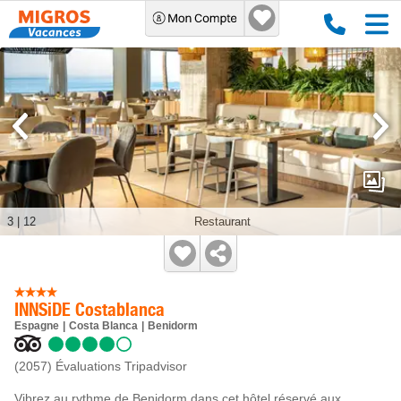
3
|
12
Restaurant
INNSiDE Costablanca
Espagne
Costa Blanca
Benidorm
(2057)
Évaluations Tripadvisor
Vibrez au rythme de Benidorm dans cet hôtel réservé aux