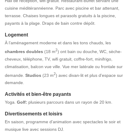
Hall de réception, wifi gratuit. Restaurant-buffet servant une
cuisine méditérannéenne. Parc avec piscine et bar attenant,
terrasse. Chaises longues et parasols gratuits à la piscine,
payants à la plage. Draps de bain contre dépôt.
Logement
À l’aménagement moderne et dans les tons chauds, les
2
chambres doubles
(18 m
) ont bain ou douche, WC, sèche-
cheveux, téléphone, TV, wifi gratuit, coffre-fort, minifrigo,
climatisation, balcon vue ville. Vue mer latérale ou frontale sur
2
demande.
Studios
(23 m
) avec divan-lit et plus d'espace sur
demande.
Activités et bien-être payants
Yoga.
Golf:
plusieurs parcours dans un rayon de 20 km.
Divertissements et loisirs
En saison, programme d'animation avec spectacles le soir et
musique live avec sessions DJ.