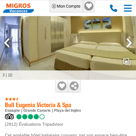
3
|
10
Bull Eugenia Victoria & Spa
Espagne
Grande Canarie
Playa del Ingles
(2812)
Évaluations Tripadvisor
Cet agréable hôtel balnéaire convainc par son espace bien-être