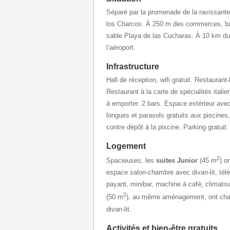
Séparé par la promenade de la ravissante
los Charcos. À 250 m des commerces, bars
sable Playa de las Cucharas. À 10 km du 
l’aéroport.
Infrastructure
Hall de réception, wifi gratuit. Restaurant
Restaurant à la carte de spécialités itali
à emporter. 2 bars. Espace extérieur avec
longues et parasols gratuits aux piscines
contre dépôt à la piscine. Parking gratuit.
Logement
2
Spacieuses, les
suites Junior
(45 m
) o
espace salon-chambre avec divan-lit, téléph
payant, minibar, machine à café, climatis
2
(50 m
), au même aménagement, ont cha
divan-lit.
Activités et bien-être gratuits