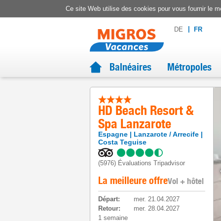
Ce site Web utilise des cookies pour vous fournir le me
DE
FR
Balnéaires
Métropoles
HD Beach Resort &
Spa Lanzarote
Espagne
Lanzarote / Arrecife
Costa Teguise
(5976)
Évaluations Tripadvisor
La meilleure offre
Vol + hôtel
Départ
:
mer. 21.04.2027
Retour
:
mer. 28.04.2027
1 semaine