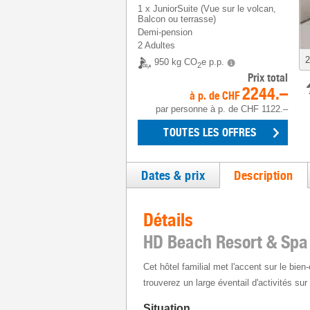
1
x
JuniorSuite (Vue sur le volcan,
Balcon ou terrasse)
Demi-pension
2 Adultes
3
950 kg CO
e p.p.
2
Prix total
2244.–
à p. de
CHF
par personne
à p. de
CHF 1122.–
TOUTES LES OFFRES
Dates & prix
Description
Détails
HD Beach Resort & Spa
Cet hôtel familial met l'accent sur le bien
trouverez un large éventail d'activités su
Situation