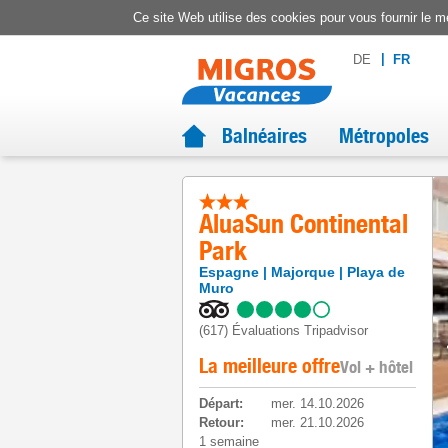
Ce site Web utilise des cookies pour vous fournir le me
DE
FR
Balnéaires
Métropoles
AluaSun Continental
Park
Espagne
Majorque
Playa de
Muro
(617)
Évaluations Tripadvisor
La meilleure offre
Vol + hôtel
Départ
:
mer. 14.10.2026
Retour
:
mer. 21.10.2026
1 semaine