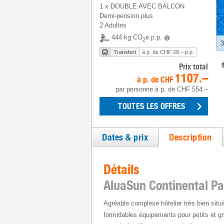
1
x
DOUBLE AVEC BALCON
Demi-pension plus
2 Adultes
444 kg CO
e p.p.
2
3
Transfert
à p. de CHF 28.– p.p.
Prix total
1107.–
à p. de
CHF
par personne
à p. de
CHF 554.–
TOUTES LES OFFRES
Dates & prix
Description
Détails
AluaSun Continental P
Agréable complexe hôtelier très bien situé
formidables équipements pour petits et 