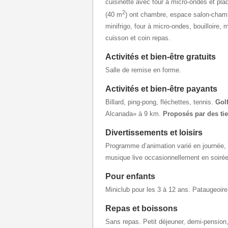
cuisinette avec four à micro-ondes et pl
2
(40 m
) ont chambre, espace salon-chambr
minifrigo, four à micro-ondes, bouilloire
cuisson et coin repas.
Activités et bien-être gratuits
Salle de remise en forme.
Activités et bien-être payants
Billard, ping-pong, fléchettes, tennis.
Golf
Alcanada» à 9 km.
Proposés par des ti
Divertissements et loisirs
Programme d’animation varié en journée, 
musique live occasionnellement en soirée
Pour enfants
Miniclub pour les 3 à 12 ans. Pataugeoire,
Repas et boissons
Sans repas. Petit déjeuner, demi-pension,