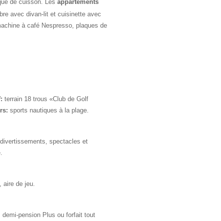
aque de cuisson. Les
appartements
e avec divan-lit et cuisinette avec
, machine à café Nespresso, plaques de
:
terrain 18 trous «Club de Golf
ers:
sports nautiques à la plage.
divertissements, spectacles et
.
 aire de jeu.
 demi-pension Plus ou forfait tout