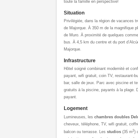
toute la famille en perspective!
Situation
Privilégiée, dans la région de vacances t
de Majorque. À 350 m de la magnifique p
de Muro. À proximité de quelques commerc
bus. À 4,5 km du centre et du port d’Alcú
Majorque.
Infrastructure
Hôtel soigné combinant modernité et confor
payant, wifi gratuit, coin TV, restaurant-b
bar, salle de jeux. Parc avec piscine et 
gratuits à la piscine, payants à la plage.
payant.
Logement
Lumineuses, les
chambres doubles Del
cheveux, téléphone, TV, wifi gratuit, coffre
2
balcon ou terrasse. Les
studios
(35 m
) 