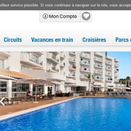
illeur service possible. Si vous continuez à naviguer sur le site, vous accepte
Circuits
Vacances en train
Croisières
Parcs 