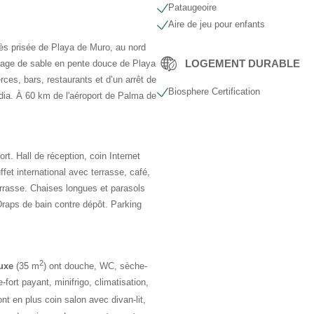
Pataugeoire
Aire de jeu pour enfants
rès prisée de Playa de Muro, au nord
LOGEMENT DURABLE
lage de sable en pente douce de Playa
es, bars, restaurants et d’un arrêt de
Biosphere Certification
dia. À 60 km de l'aéroport de Palma de
t. Hall de réception, coin Internet
uffet international avec terrasse, café,
terrasse. Chaises longues et parasols
 Draps de bain contre dépôt. Parking
2
uxe
(35 m
) ont douche, WC, sèche-
-fort payant, minifrigo, climatisation,
ont en plus coin salon avec divan-lit,