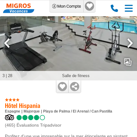
3
|
28
Salle de fitness
Hôtel Hispania
Espagne
Majorque
Playa de Palma / El Arenal / Can Pastilla
(465)
Évaluations Tripadvisor
Profitez d’une vue imprenable sur la mer étincelante en sirotant