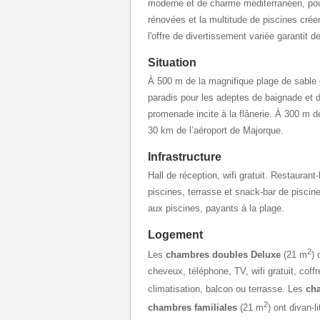
moderne et de charme méditerranéen, pou
rénovées et la multitude de piscines crée
l'offre de divertissement variée garantit 
Situation
À 500 m de la magnifique plage de sable
paradis pour les adeptes de baignade et de
promenade incite à la flânerie. À 300 m 
30 km de l’aéroport de Majorque.
Infrastructure
Hall de réception, wifi gratuit. Restaurant
piscines, terrasse et snack-bar de piscin
aux piscines, payants à la plage.
Logement
2
Les
chambres doubles Deluxe
(21 m
)
cheveux, téléphone, TV, wifi gratuit, coffre-
climatisation, balcon ou terrasse. Les
ch
2
chambres familiales
(21 m
) ont divan-li