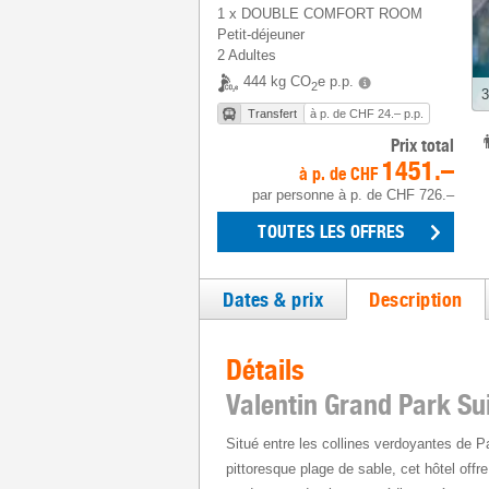
1
x
DOUBLE COMFORT ROOM
Petit-déjeuner
2 Adultes
444 kg CO
e p.p.
2
3
Transfert
à p. de CHF 24.– p.p.
Prix total
1451.–
à p. de
CHF
par personne
à p. de
CHF 726.–
TOUTES LES OFFRES
Dates & prix
Description
Détails
Valentin Grand Park Sui
Situé entre les collines verdoyantes de 
pittoresque plage de sable, cet hôtel of