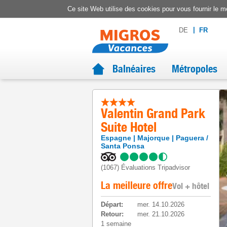
Ce site Web utilise des cookies pour vous fournir le me
DE
FR
Balnéaires
Métropoles
Valentin Grand Park
Suite Hotel
Espagne
Majorque
Paguera /
Santa Ponsa
(1067)
Évaluations Tripadvisor
La meilleure offre
Vol + hôtel
Départ
:
mer. 14.10.2026
Retour
:
mer. 21.10.2026
1 semaine