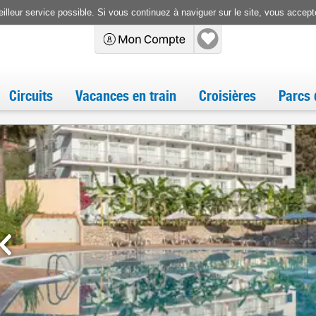
illeur service possible. Si vous continuez à naviguer sur le site, vous accepte
Circuits
Vacances en train
Croisières
Parcs 