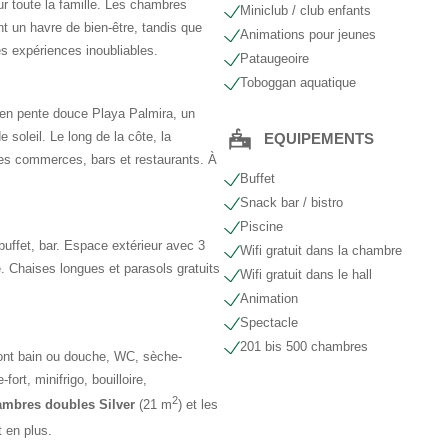
r toute la famille. Les chambres
Miniclub / club enfants
nt un havre de bien-être, tandis que
Animations pour jeunes
des expériences inoubliables.
Pataugeoire
Toboggan aquatique
 en pente douce Playa Palmira, un
 soleil. Le long de la côte, la
EQUIPEMENTS
des commerces, bars et restaurants. À
Buffet
Snack bar / bistro
Piscine
-buffet, bar. Espace extérieur avec 3
Wifi gratuit dans la chambre
e. Chaises longues et parasols gratuits
Wifi gratuit dans le hall
Animation
Spectacle
201 bis 500 chambres
 ont bain ou douche, WC, sèche-
fort, minifrigo, bouilloire,
2
ambres doubles Silver
(21 m
) et les
t en plus.