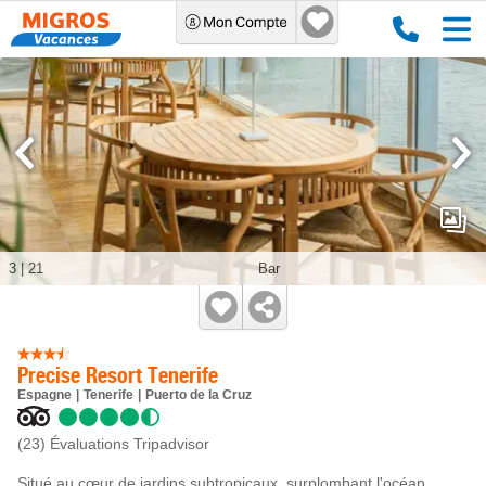
3
|
21
Bar
Precise Resort Tenerife
Espagne
Tenerife
Puerto de la Cruz
(23)
Évaluations Tripadvisor
Situé au cœur de jardins subtropicaux, surplombant l'océan