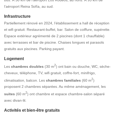
bus. À 30 km de l’aéroport Los Rodeos, au nord. À 95 km de
l’aéroport Reina Sofía, au sud.
Infrastructure
Partiellement rénové en 2024, l’établissement a hall de réception
et wifi gratuit. Restaurant-buffet, bar. Salon de coiffure, supérette.
Espace extérieur agrémenté de 2 piscines (dont 1 chauffable)
avec terrasses et bar de piscine. Chaises longues et parasols
gratuits aux piscines. Parking payant.
Logement
2
Les
chambres doubles
(30 m
) ont bain ou douche, WC, sèche-
cheveux, téléphone, TV, wifi gratuit, coffre-fort, minifrigo,
2
climatisation, balcon. Les
chambres familiales
(60 m
)
proposent 2 chambres séparées. Au même aménagement, les
2
suites
(60 m
) ont chambre et espace chambre-salon séparé
avec divan-lit.
Activités et bien-être gratuits