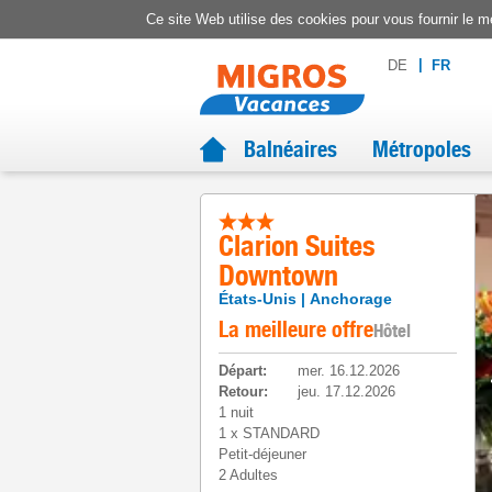
Ce site Web utilise des cookies pour vous fournir le me
DE
FR
Balnéaires
Métropoles
Clarion Suites
Downtown
États-Unis
Anchorage
La meilleure offre
Hôtel
Départ
:
mer. 16.12.2026
Retour
:
jeu. 17.12.2026
1 nuit
1
x
STANDARD
Petit-déjeuner
2 Adultes