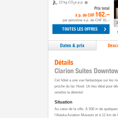
13 kg CO
e p.p.
2
Prix total
162.–
à p. de
CHF
par personne
à p. de
CHF 81.–
3
TOUTES LES OFFRES
Dates & prix
Descr
Détails
Clarion Suites Downto
Cet hôtel a une vue fantastique sur les 
proche du lac Hood. Un lieu idéal pour déc
omettre la détente!
Situation
Au cœur de la ville. À 500 m de quelques
l’Alaska Aviation Museum et à 12 km de l