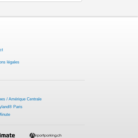
ct
ons légales
bes / Amérique Centrale
yland® Paris
Minute