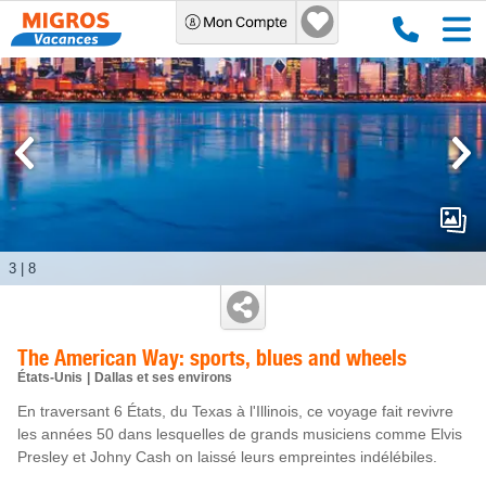
3
|
8
The American Way: sports, blues and wheels
États-Unis
Dallas et ses environs
En traversant 6 États, du Texas à l'Illinois, ce voyage fait revivre
les années 50 dans lesquelles de grands musiciens comme Elvis
Presley et Johny Cash on laissé leurs empreintes indélébiles.