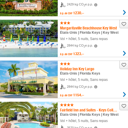
2429 kg CO
e p.p.
2
1230.–
à p. de
CHF
Margaritaville Beachhouse Key West
États-Unis | Florida Keys | Key West
Vol + hôtel
,
5 nuits
, Sans repas
2844 kg CO
e p.p.
2
1323.–
à p. de
CHF
Holiday Inn Key Largo
États-Unis | Florida Keys
Vol + hôtel
,
5 nuits
, Sans repas
2844 kg CO
e p.p.
2
1154.–
à p. de
CHF
Fairfield Inn and Suites - Keys Collection
États-Unis | Florida Keys | Key West
Vol + hôtel
,
5 nuits
, Sans repas
2570 kg CO
e p.p.