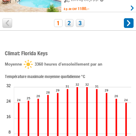
2
1180.–
à p. de
CHF
1
2
3
Climat: Florida Keys
Moyenne
3360
heures d'ensoleillement par an
Température maximale moyenne quotidienne °C
32
32
32
31
31
29
29
28
26
26
25
24
24
24
16
8