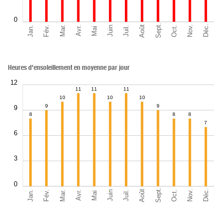
0
Sept.
Déc.
Août
Nov.
Jan.
Oct.
Mar.
Fév.
Juil.
Juin
Avr.
Mai
Heures d'ensoleillement en moyenne par jour
12
11
11
11
10
10
10
9
9
9
8
8
8
7
6
3
0
Sept.
Déc.
Août
Nov.
Jan.
Oct.
Mar.
Fév.
Juil.
Juin
Avr.
Mai