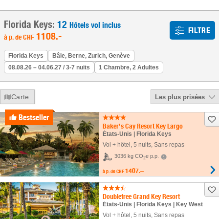
Florida Keys:
12
Hôtels vol inclus
FILTRE
1108
.-
à p. de
CHF
Florida Keys
Bâle, Berne, Zurich, Genève
08.08.26 – 04.06.27 / 3-7 nuits
1 Chambre, 2 Adultes
Carte
Les plus prisées
Bestseller
Baker's Cay Resort Key Largo
États-Unis | Florida Keys
Vol + hôtel
,
5 nuits
, Sans repas
3036 kg CO
e p.p.
2
1407.–
à p. de
CHF
Doubletree Grand Key Resort
États-Unis | Florida Keys | Key West
Vol + hôtel
,
5 nuits
, Sans repas