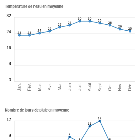
Température de l'eau en moyenne
32
30
30
29
28
28
27
26
25
25
24
24
23
23
16
8
0
Sept.
Déc.
Août
Nov.
Jan.
Oct.
Mar.
Fév.
Juil.
Juin
Avr.
Mai
Nombre de jours de pluie en moyenne
12
12
11
9
9
8
8