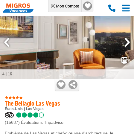
4
|
16
The Bellagio Las Vegas
États-Unis
Las Vegas
(15687)
Évaluations Tripadvisor
Emblème de Las Vegas et chef-d'œuvre d'architecture, le