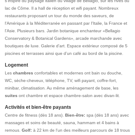
s'inspire du paysage italien du village de Bellagio, sur les rives du
lac de Côme. Il a hall de réception et wifi payant. Nombreux
restaurants proposant un tour du monde des saveurs, de
l'Amérique à la Méditerranée en passant par l'Italie, la France et
l'Asie. Plusieurs bars. Jardin botanique enchanteur «Bellagio
Conservatory & Botanical Gardens», arcade marchande avec
boutiques de luxe. Galerie d'art. Espace extérieur composé de 5
piscines et terrasses ainsi que d’un café au bord de la piscine.
Logement
Les
chambres
confortables et modernes ont bain ou douche,
WC, sèche-cheveux, téléphone, TV, wifi payant, coffre-fort,
minibar, climatisation. Au même aménagement de base, les
suites
ont chambre et espace chambre-salon avec divan-lit.
Activités et bien-être payants
Centre de fitness (dès 18 ans).
Bien-être:
spa (dès 18 ans) avec
massages et soins de beauté, sauna, hammam et 4 bains à
remous.
Golf:
à 22 km de l'un des meilleurs parcours de 18 trous