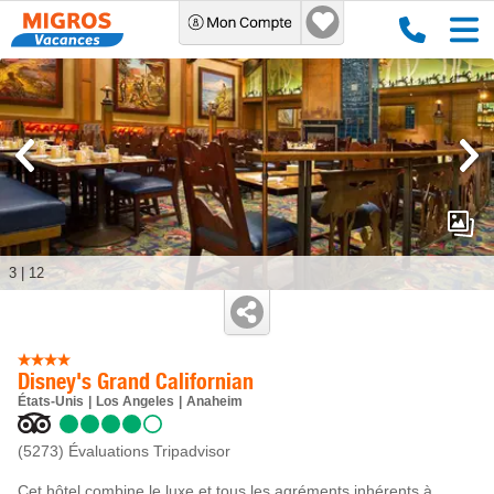
3
|
12
Disney's Grand Californian
États-Unis
Los Angeles
Anaheim
(5273)
Évaluations Tripadvisor
Cet hôtel combine le luxe et tous les agréments inhérents à