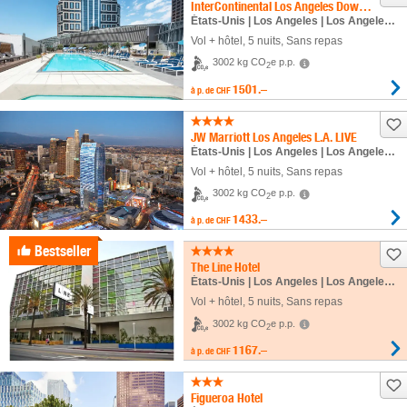
InterContinental Los Angeles Downtown
États-Unis | Los Angeles | Los Angeles Downtown
Vol + hôtel
,
5 nuits
, Sans repas
3002 kg CO
e p.p.
2
1501.–
à p. de
CHF
JW Marriott Los Angeles L.A. LIVE
États-Unis | Los Angeles | Los Angeles Downtown
Vol + hôtel
,
5 nuits
, Sans repas
3002 kg CO
e p.p.
2
1433.–
à p. de
CHF
Bestseller
The Line Hotel
États-Unis | Los Angeles | Los Angeles Downtown
Vol + hôtel
,
5 nuits
, Sans repas
3002 kg CO
e p.p.
2
1167.–
à p. de
CHF
Figueroa Hotel