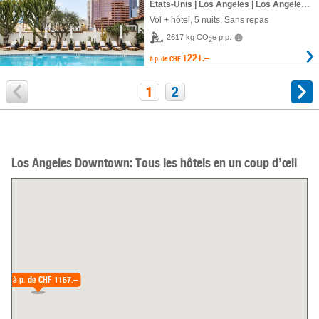
États-Unis | Los Angeles | Los Angeles Downtown
Vol + hôtel
,
5 nuits
, Sans repas
2617 kg CO
e p.p.
2
1221.–
à p. de
CHF
1
2
Los Angeles Downtown: Tous les hôtels en un coup d’œil
à p. de
CHF 1167.–