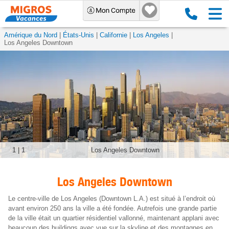
Amérique du Nord
États-Unis
Californie
Los Angeles
Los Angeles Downtown
1
|
1
Los Angeles Downtown
Los Angeles Downtown
Le centre-ville de Los Angeles (Downtown L.A.) est situé à l’endroit où
avant environ 250 ans la ville a été fondée. Autrefois une grande partie
de la ville était un quartier résidentiel vallonné, maintenant applani avec
beaucoup des buildings avec vue sur la skyline et des montagnes en