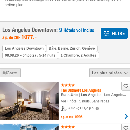
arrière-plan.
Los Angeles Downtown:
9
Hôtels vol inclus
FILTRE
1077
.-
à p. de
CHF
Los Angeles Downtown
Bâle, Berne, Zurich, Genève
08.08.26 – 04.06.27 / 5-14 nuits
1 Chambre, 2 Adultes
Carte
Les plus prisées
The Biltmore Los Angeles
États-Unis | Los Angeles | Los Angeles Downtown
Vol + hôtel
,
5 nuits
, Sans repas
3002 kg CO
e p.p.
2
1096.–
à p. de
CHF