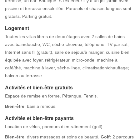
terrasse, un bar. Boutique. À l'extérieur il y a un joli jardin avec
piscine et terrasse ensoleillée. Parasols et chaises-longues sont
gratuits. Parking gratuit.
Logement
Toutes les villas libres de deux étages avec 2 salles de bains
avec bain/douche, WC, sèche-cheveux; téléphone, TV par sat,
Internet sans fil (gratuit), salle de séjour/à manger, cuisine bien
équipée avec foyer, réfrigérateur, micro-onde, machine à
café/thé, machine à laver, sèche-linge, climatisation/chauffage;
balcon ou terrasse.
Activités et bien-être gratuits
Espace de remise en forme. Pétanque. Tennis.
Bien-être
: bain à remous.
Activités et bien-être payants
Location de vélos, parcours d’entraînement (golf).
Bien-être
: divers massages et soins de beauté.
Golf:
2 parcours