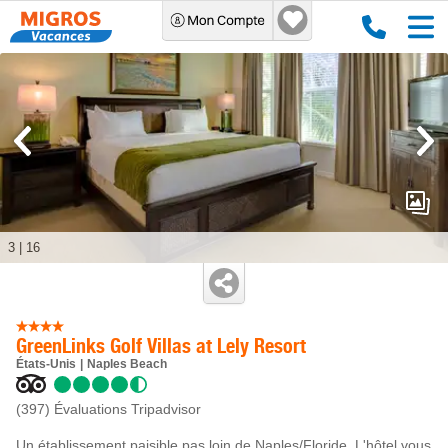
3
|
16
GreenLinks Golf Villas at Lely Resort
États-Unis
Naples Beach
(397)
Évaluations Tripadvisor
Un établissement paisible pas loin de Naples/Floride. L'hôtel vous