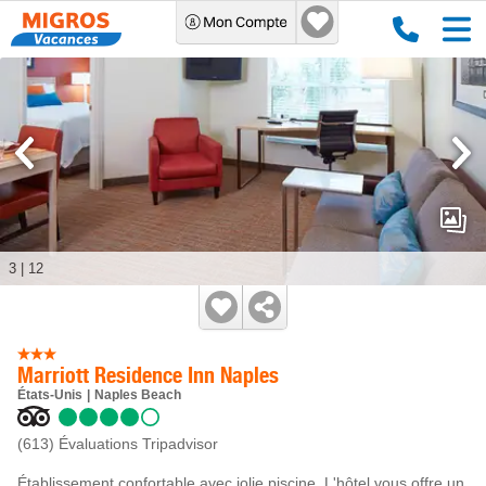
3
|
12
Marriott Residence Inn Naples
États-Unis
Naples Beach
(613)
Évaluations Tripadvisor
Établissement confortable avec jolie piscine. L'hôtel vous offre un