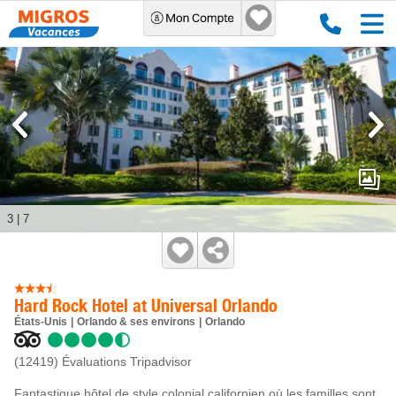
3
|
7
Hard Rock Hotel at Universal Orlando
États-Unis
Orlando & ses environs
Orlando
(12419)
Évaluations Tripadvisor
Fantastique hôtel de style colonial californien où les familles sont