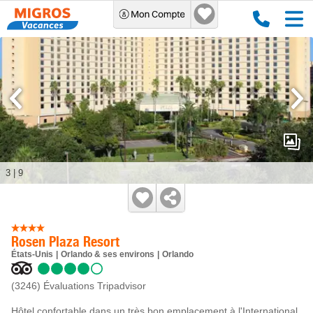
3
|
9
Rosen Plaza Resort
États-Unis
Orlando & ses environs
Orlando
(3246)
Évaluations Tripadvisor
Hôtel confortable dans un très bon emplacement à l'International