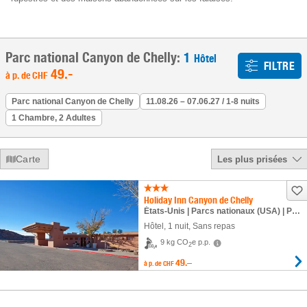
Parc national Canyon de Chelly:
1
Hôtel
FILTRE
49
.-
à p. de
CHF
Parc national Canyon de Chelly
11.08.26 – 07.06.27 / 1-8 nuits
1 Chambre, 2 Adultes
Carte
Les plus prisées
Holiday Inn Canyon de Chelly
États-Unis | Parcs nationaux (USA) | Parc national Canyon de Chelly
Hôtel
,
1 nuit
, Sans repas
9 kg CO
e p.p.
2
49.–
à p. de
CHF