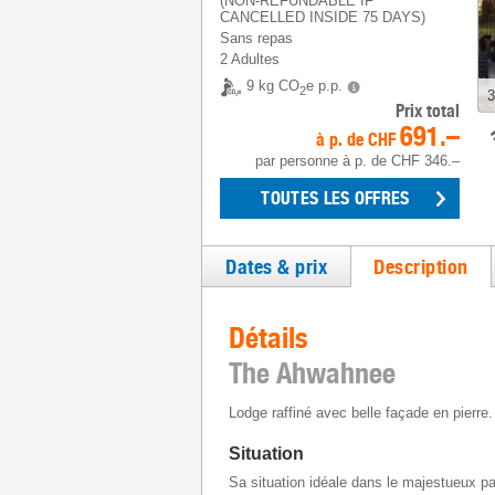
(NON-REFUNDABLE IF
CANCELLED INSIDE 75 DAYS)
Sans repas
2 Adultes
9 kg CO
e p.p.
2
3
Prix total
691.–
à p. de
CHF
par personne
à p. de
CHF 346.–
TOUTES LES OFFRES
Dates & prix
Description
Détails
The Ahwahnee
Lodge raffiné avec belle façade en pierre.
Situation
Sa situation idéale dans le majestueux p