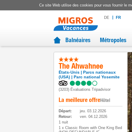
Ce site Web utilise des cookies pour vous fournir le me
DE
FR
Balnéaires
Métropoles
The Ahwahnee
États-Unis
Parcs nationaux
(USA)
Parc national Yosemite
(3203)
Évaluations Tripadvisor
La meilleure offre
Hôtel
Départ
:
jeu. 03.12.2026
Retour
:
ven. 04.12.2026
1 nuit
1
x
Classic Room with One King Bed