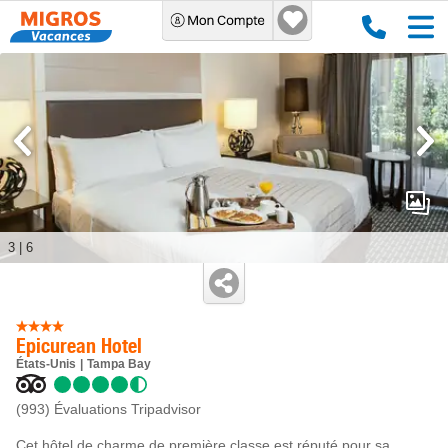
3
|
6
Epicurean Hotel
États-Unis
Tampa Bay
(993)
Évaluations Tripadvisor
Cet hôtel de charme de première classe est réputé pour sa