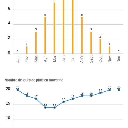
7
6
5
5
4
3
3
2
2
1
1
0
0
0
Sept.
Déc.
Août
Nov.
Jan.
Oct.
Mar.
Fév.
Juil.
Juin
Avr.
Mai
Nombre de jours de pluie en moyenne
20
20
20
20
19
18
18
18
17
17
16
15
14
14
10