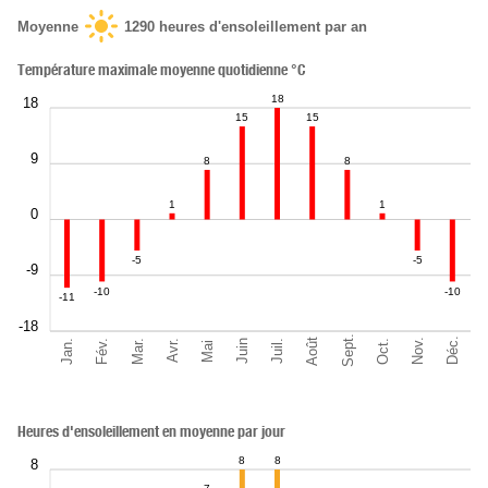
Moyenne
1290
heures d'ensoleillement par an
Température maximale moyenne quotidienne °C
18
18
15
15
9
8
8
1
1
0
-5
-5
-9
-10
-10
-11
-18
Sept.
Déc.
Août
Nov.
Jan.
Oct.
Mar.
Fév.
Juil.
Juin
Avr.
Mai
Heures d'ensoleillement en moyenne par jour
8
8
8