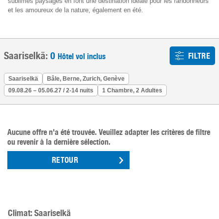
sublimes paysages en font une destination idéale pour les randonneurs
et les amoureux de la nature, également en été.
Saariselkä:
0
FILTRE
Hôtel vol inclus
Saariselkä
Bâle, Berne, Zurich, Genève
09.08.26 – 05.06.27 / 2-14 nuits
1 Chambre, 2 Adultes
Aucune offre n'a été trouvée. Veuillez adapter les critères de filtre
ou revenir à la dernière sélection.
RETOUR
Climat: Saariselkä