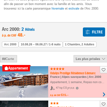
afin de passer un bon moment avec la famille et les amis. Vous
trouverez ici la carte panoramique
hivernale
et
estivale
de l'Arc 2000.
Arc 2000:
2
Hôtels
FILTRE
48
.-
à p. de
CHF
Arc 2000
10.08.26 – 06.06.27 / 1-8 nuits
1 Chambre, 2 Adultes
Carte
Les plus prisées
Appartement
Odalys Prestige Résidence Edenarc
France | Alpes savoyardes | Arc 2000
Appartement
,
1 semaine
, Repas non compris
47 kg CO
e p.p.
2
615.–
à p. de
CHF