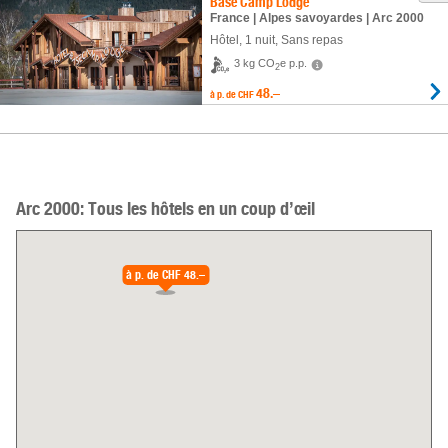
Base Camp Lodge
France | Alpes savoyardes | Arc 2000
Hôtel
,
1 nuit
, Sans repas
3 kg CO
e p.p.
2
48.–
à p. de
CHF
Arc 2000: Tous les hôtels en un coup d’œil
à p. de
CHF 48.–