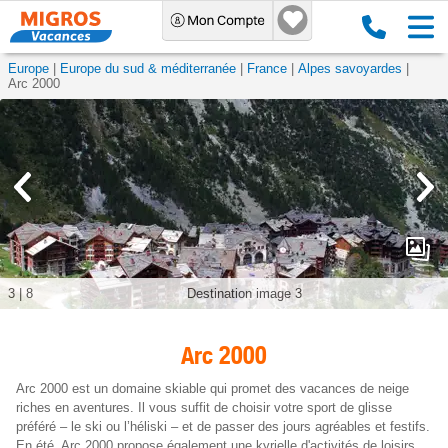
Europe
Europe du sud & méditerranée
France
Alpes savoyardes
Arc 2000
3
|
8
Destination image 3
Arc 2000
Arc 2000 est un domaine skiable qui promet des vacances de neige
riches en aventures. Il vous suffit de choisir votre sport de glisse
préféré – le ski ou l’héliski – et de passer des jours agréables et festifs.
En été, Arc 2000 propose également une kyrielle d'activités de loisirs